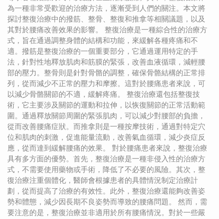
為一種非常受歡迎的治療方法，逐漸受到人們的關注。本文將
探討整復治療中的撥筋、整骨、整復和推拿等相關議題，以及
其對於腰痛改善效果的影響。 整復治療是一種綜合性的治療方
式，旨在通過調整身體的結構和功能，來緩解各種疼痛和不
適。撥筋是整復治療的一個重要部分，它通過運用特定的手
法，針對性地釋放肌肉和筋膜的緊張，改善血液循環，減輕腰
部的壓力。整骨則是針對骨骼的調整，確保骨骼結構的正常排
列，從而減少不正常的壓力和摩擦。這對於腰痛患者來說，可
以減少骨骼關節的不適，緩解疼痛。 整復治療還包括整復技
術，它主要涉及關節的運動和拉伸，以恢復關節的正常活動範
圍。通過釋放關節周圍的緊張肌肉，可以減少對腰部的負擔，
從而改善腰痛症狀。而推拿則是一種按摩技術，通過對特定穴
位和肌肉的刺激，促進能量流動，改善氣血循環，減少炎症反
應，從而達到緩解腰痛的效果。 對於腰痛患者來說，整復治療
具有多方面的優勢。首先，整復治療是一種非侵入性的治療方
式，不需要使用藥物或手術，降低了不必要的風險。其次，整
復治療注重個體化，醫師會根據患者的具體情況制定治療計
劃，從而提高了治療的有效性。此外，整復治療還能夠改善姿
勢和體態，減少因長期不良姿勢而導致的腰痛問題。 然而，需
要注意的是，整復治療並非適用於所有腰痛情況。對於一些嚴