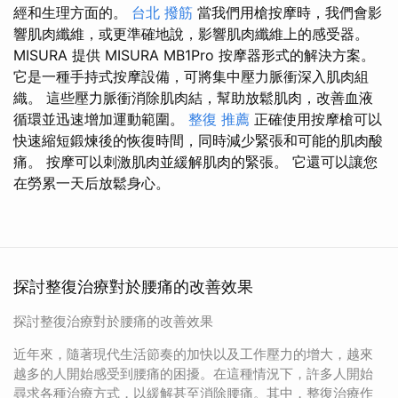
經和生理方面的。
台北 撥筋
當我們用槍按摩時，我們會影
響肌肉纖維，或更準確地說，影響肌肉纖維上的感受器。
MISURA 提供 MISURA MB1Pro 按摩器形式的解決方案。
它是一種手持式按摩設備，可將集中壓力脈衝深入肌肉組
織。 這些壓力脈衝消除肌肉結，幫助放鬆肌肉，改善血液
循環並迅速增加運動範圍。
整復 推薦
正確使用按摩槍可以
快速縮短鍛煉後的恢復時間，同時減少緊張和可能的肌肉酸
痛。 按摩可以刺激肌肉並緩解肌肉的緊張。 它還可以讓您
在勞累一天后放鬆身心。
探討整復治療對於腰痛的改善效果
探討整復治療對於腰痛的改善效果
近年來，隨著現代生活節奏的加快以及工作壓力的增大，越來
越多的人開始感受到腰痛的困擾。在這種情況下，許多人開始
尋求各種治療方式，以緩解甚至消除腰痛。其中，整復治療作