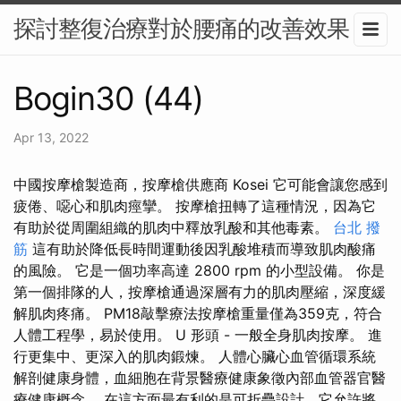
探討整復治療對於腰痛的改善效果
Bogin30 (44)
Apr 13, 2022
中國按摩槍製造商，按摩槍供應商 Kosei 它可能會讓您感到
疲倦、噁心和肌肉痙攣。 按摩槍扭轉了這種情況，因為它
有助於從周圍組織的肌肉中釋放乳酸和其他毒素。
台北 撥
筋
這有助於降低長時間運動後因乳酸堆積而導致肌肉酸痛
的風險。 它是一個功率高達 2800 rpm 的小型設備。 你是
第一個排隊的人，按摩槍通過深層有力的肌肉壓縮，深度緩
解肌肉疼痛。 PM18敲擊療法按摩槍重量僅為359克，符合
人體工程學，易於使用。 U 形頭 - 一般全身肌肉按摩。 進
行更集中、更深入的肌肉鍛煉。 人體心臟心血管循環系統
解剖健康身體，血細胞在背景醫療健康象徵內部血管器官醫
療健康概念。 在這方面最有利的是可折疊設計，它允許將