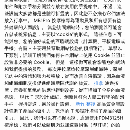
附件和附加手柄分開並存放在實用的手提箱中。 不過，這
些設備大多數都是整體可折疊的，因此您不必擔心它們無法
放入行李中。 MB1Pro 按摩槍專為運動員和所有想要有益
於健康的人而設計。 當您訪問網站時，您的瀏覽器可能會
存儲或檢索信息，主要以“cookie”的形式。 這些信息 - 可
能與您、您的偏好或您的互聯網設備（計算機、平板電腦或
手機）有關 - 主要用於幫助網站按您的預期運行。 單擊以
下類別，詳細了解我們如何在本網站上使用 Cookie 並阻止
設置非必要的 Cookie。 但是，這樣做可能會影響您的網站
和我們提供的服務。 每次用按摩槍按摩深層組織時，深層
肌肉中的液體和張力被釋放，從而改善血液循環，因為血液
和組織細胞交換促進組織新陳代謝的物質。
推拿
通過按
摩，營養和氧氣的供應也得到改善，從而增加了全身的血液
循環。 現代 T 形設計 纖細、創新且符合人體工程學的防滑
手柄，握持舒適，易於操作設備。
新竹 整復
高品質金屬設
計強調了產品的吸引力，乾淨的 T 形設計增強了產品的吸
引力。 因此，我們可以有把握地說，通過使用PDM3125H
按摩槍，我們可以放鬆肌肉並加速微損傷（即打嗝）的癒