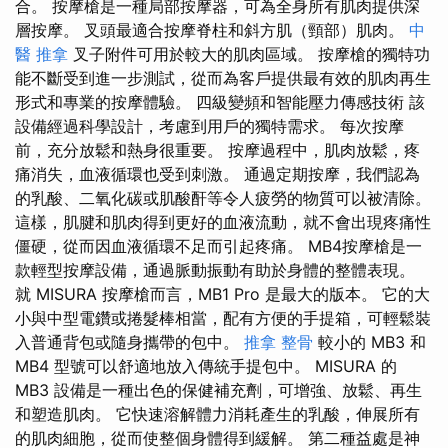
合。 按摩槍是一種局部按摩器，可為全身所有肌肉提供深
層按摩。 叉頭最適合按摩脊柱和斜方肌（頸部）肌肉。
中
醫 推拿
叉子附件可用於較大的肌肉區域。 按摩槍的獨特功
能不斷受到進一步測試，從而為客戶提供最有效的肌肉再生
形式和專業的按摩體驗。 四級變頻和智能壓力傳感技術 該
設備經過科學設計，考慮到用戶的獨特需求。 每次按摩
前，充分放鬆和熱身很重要。 按摩過程中，肌肉放鬆，疼
痛消失，血液循環也受到刺激。 通過定期按摩，我們認為
的乳酸、二氧化碳或肌酸酐等令人疲勞的物質可以被清除。
這樣，肌腱和肌肉得到更好的血液流動，就不會出現疼痛性
僵硬，從而因血液循環不足而引起疼痛。 MB4按摩槍是一
款輕型按摩設備，通過脈動振動有助於身體的整體表現。
就 MISURA 按摩槍而言，MB1 Pro 是最大的版本。 它的大
小與中型電鑽或捲髮棒相當，配有方便的手提箱，可輕鬆裝
入普通背包或隨身攜帶的包中。
推拿 整骨
較小的 MB3 和
MB4 型號可以舒適地放入傳統手提包中。 MISURA 的
MB3 設備是一種出色的保健補充劑，可增強、放鬆、再生
和塑造肌肉。 它快速溶解體力消耗產生的乳酸，伸展所有
的肌肉細胞，從而使整個身體得到緩解。 第二種益處是神